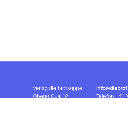
verlag die brotsuppe
info@diebro
Oberer Quai 12
Telefon +41 
CH-2503 Biel/Bienne