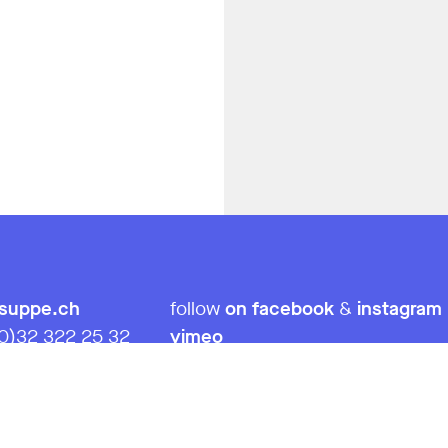
tsuppe.ch
follow
on facebook
&
instagram
(0)32 322 25 32
vimeo
soundcloud