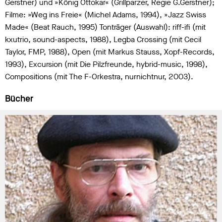
Gerstner) und »König Ottokar« (Grillparzer, Regie G.Gerstner);
Filme: »Weg ins Freie« (Michel Adams, 1994), »Jazz Swiss
Made« (Beat Rauch, 1995) Tonträger (Auswahl): riff-ifi (mit
kxutrio, sound-aspects, 1988), Legba Crossing (mit Cecil
Taylor, FMP, 1988), Open (mit Markus Stauss, Xopf-Records,
1993), Excursion (mit Die Pilzfreunde, hybrid-music, 1998),
Compositions (mit The F-Orkestra, nurnichtnur, 2003).
Bücher