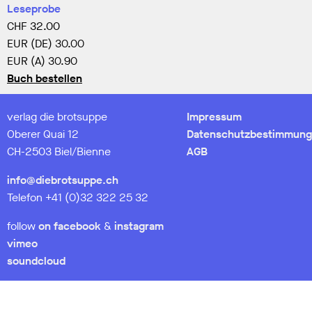
Leseprobe
CHF
32.00
EUR (DE)
30.00
EUR (A)
30.90
Buch bestellen
verlag die brotsuppe
Impressum
Oberer Quai 12
Datenschutzbestimmung
CH-2503 Biel/Bienne
AGB
info@diebrotsuppe.ch
Telefon +41 (0)32 322 25 32
follow
on facebook
&
instagram
vimeo
soundcloud